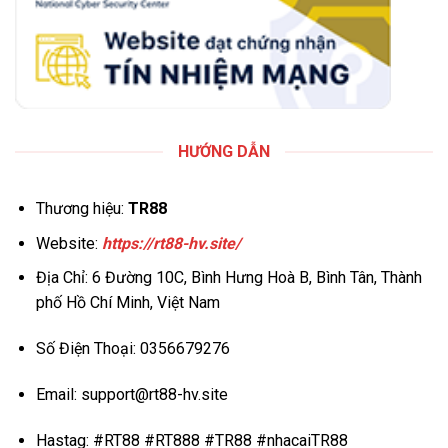
HƯỚNG DẪN
Thương hiệu:
TR88
Website:
https://rt88-hv.site/
Địa Chỉ: 6 Đường 10C, Bình Hưng Hoà B, Bình Tân, Thành
phố Hồ Chí Minh, Việt Nam
Số Điện Thoại: 0356679276
Email:
support@rt88-hv.site
Hastag: #RT88 #RT888 #TR88 #nhacaiTR88