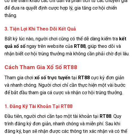
có thể tham khảo các chỉ dẫn và phân tích từ các chuyên gia
để đưa ra quyết định cược hợp lý, gia tăng cơ hội chiến
thắng.
3. Tiện Lợi Khi Theo Dõi Kết Quả
Bất kỳ lúc nào, người chơi cũng có thể dễ dàng kiểm tra
kết
quả xổ số
ngay trên website của
RT88
, giúp theo dõi và
nhận biết cơ hội trúng thưởng mà không cần phải chờ đợi lâu.
Cách Tham Gia Xổ Số RT88
Tham gia chơi
xổ số trực tuyến
tại
RT88
cực kỳ đơn giản
và nhanh chóng. Người chơi chỉ cần thực hiện một vài bước
để bắt đầu tham gia cá cược và nhận cơ hội trúng thưởng.
1. Đăng Ký Tài Khoản Tại RT88
Đầu tiên, người chơi cần tạo một tài khoản tại
RT88
. Quy
trình đăng ký đơn giản, nhanh chóng và miễn phí. Sau khi
đăng ký, bạn sẽ nhận được các thông tin xác nhận và có thể