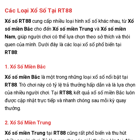
Các Loại Xổ Số Tại RT88
Xổ số RT88
cung cấp nhiều loại hình xổ số khác nhau, từ
Xổ
số miền Bắc
cho đến
Xổ số miền Trung
và
Xổ số miền
Nam
, giúp người chơi có thể lựa chọn theo sở thích và thói
quen của mình. Dưới đây là các loại xổ số phổ biến tại
RT88
:
1. Xổ Số Miền Bắc
Xổ số miền Bắc
là một trong những loại xổ số nổi bật tại
RT88
. Trò chơi này có tỷ lệ trả thưởng hấp dẫn và là lựa chọn
của nhiều người chơi. Tại
RT88
, kết quả xổ số miền Bắc luôn
được cập nhật trực tiếp và nhanh chóng sau mỗi kỳ quay
thưởng.
2. Xổ Số Miền Trung
Xổ số miền Trung
tại
RT88
cũng rất phổ biến và thu hút